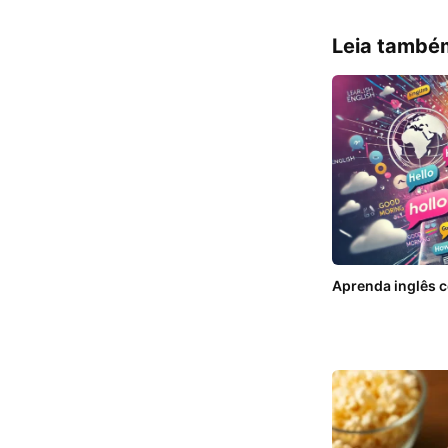
Leia també
Aprenda inglês c