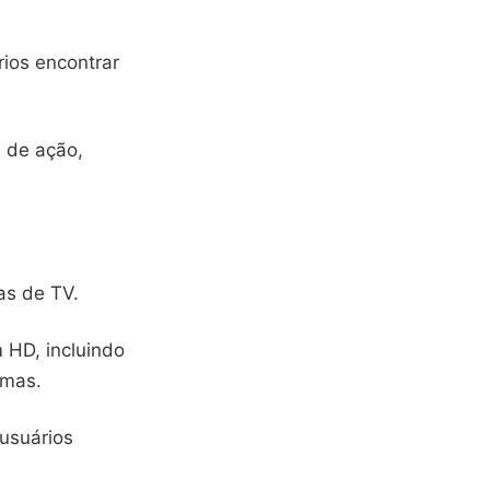
rios encontrar
s de ação,
as de TV.
 HD, incluindo
emas.
 usuários