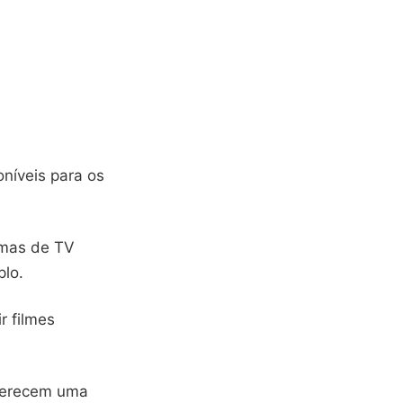
oníveis para os
ramas de TV
plo.
r filmes
oferecem uma