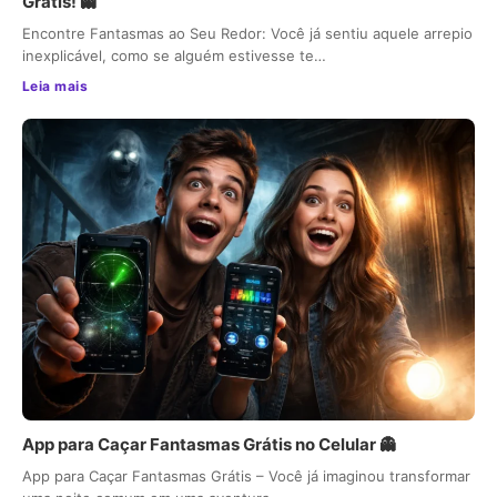
Grátis! 👻
Encontre Fantasmas ao Seu Redor: Você já sentiu aquele arrepio
inexplicável, como se alguém estivesse te…
Leia mais
App para Caçar Fantasmas Grátis no Celular 👻
App para Caçar Fantasmas Grátis – Você já imaginou transformar