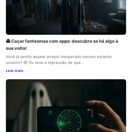
👻 Caçar fantasmas com apps: descubra se há algo à
sua volta!
Você já sentiu aquele arrepio inesperado mesmo estando
sozinho? 🫣 Ou teve a impressão de que…
Leia mais