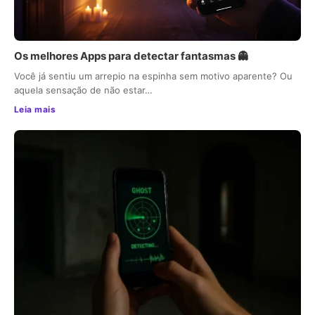
Os melhores Apps para detectar fantasmas 👻
Você já sentiu um arrepio na espinha sem motivo aparente? Ou
aquela sensação de não estar…
Leia mais