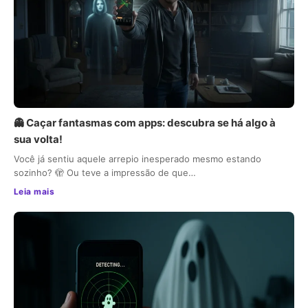
👻 Caçar fantasmas com apps: descubra se há algo à
sua volta!
Você já sentiu aquele arrepio inesperado mesmo estando
sozinho? 🫣 Ou teve a impressão de que…
Leia mais