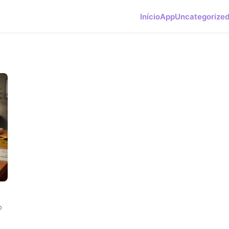
Início
App
Uncategorize
o