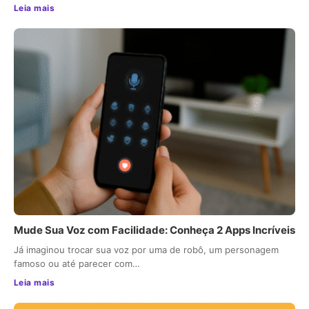
Leia mais
Mude Sua Voz com Facilidade: Conheça 2 Apps Incríveis
Já imaginou trocar sua voz por uma de robô, um personagem
famoso ou até parecer com…
Leia mais