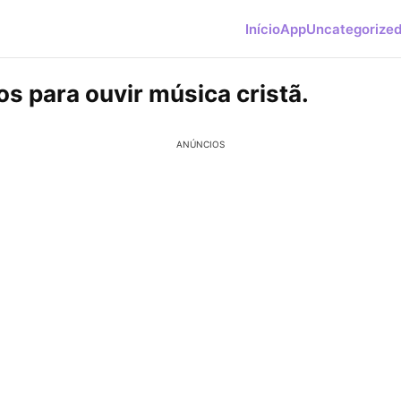
Início
App
Uncategorize
os para ouvir música cristã.
ANÚNCIOS