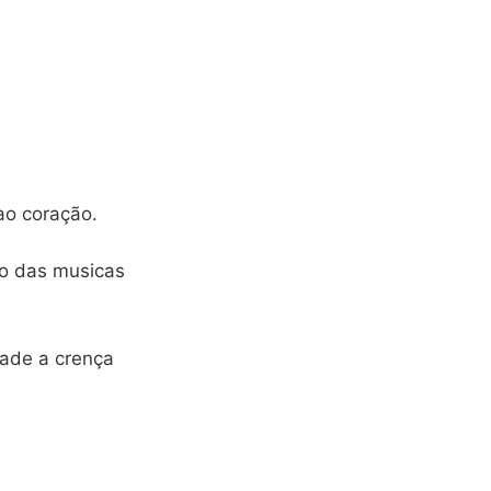
ao coração.
io das musicas
dade a crença