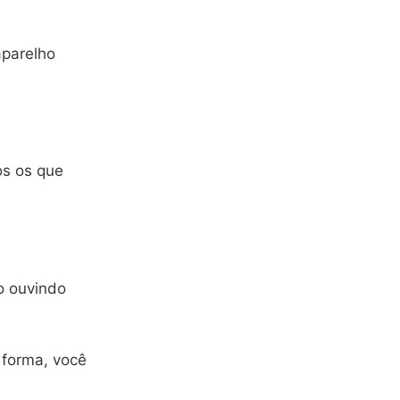
aparelho
os os que
o ouvindo
 forma, você