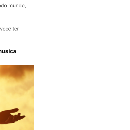
todo mundo,
você ter
musica