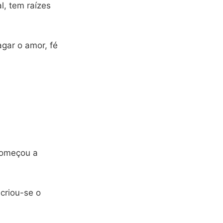
l, tem raízes
agar o amor, fé
 começou a
 criou-se o