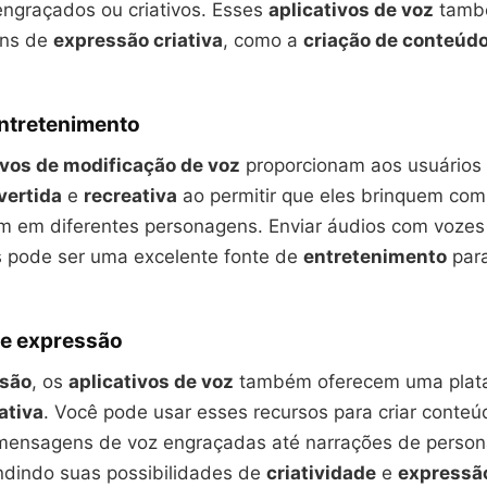
ngraçados ou criativos. Esses
aplicativos de voz
tamb
ins de
expressão criativa
, como a
criação de conteúd
entretenimento
ivos de modificação de voz
proporcionam aos usuários
vertida
e
recreativa
ao permitir que eles brinquem com
m em diferentes personagens. Enviar áudios com vozes
 pode ser uma excelente fonte de
entretenimento
para
 e expressão
rsão
, os
aplicativos de voz
também oferecem uma plata
ativa
. Você pode usar esses recursos para criar conte
mensagens de voz engraçadas até narrações de perso
andindo suas possibilidades de
criatividade
e
expressã