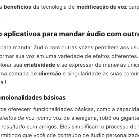
os
benefícios
da tecnologia de
modificação de voz
para
.
o aplicativos para mandar áudio com outr
s para mandar áudio com outras vozes permitem aos usuá
sformar sua voz em uma variedade de efeitos diferentes
lorar sua
criatividade
e se expressar de maneiras únic
uma camada de
diversão
e singularidade às suas comu
al!
uncionalidades básicas
ivos oferecem funcionalidades básicas, como a capaci
 efeitos de voz
(como voz de alienígena, robô ou gigante
 resultado
com amigos. Eles simplificam o processo de
ermitindo que você crie conteúdo de áudio personalizad