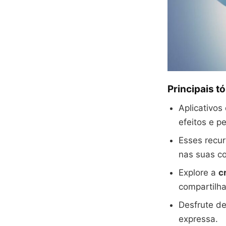
Principais t
Aplicativos
efeitos e p
Esses recu
nas suas c
Explore a
c
compartilh
Desfrute d
expressa.