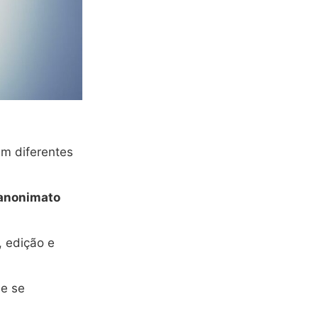
m diferentes
anonimato
, edição e
e se