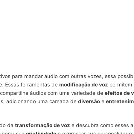
tivos para mandar áudio com outras vozes, essa possib
de. Essas ferramentas de
modificação de voz
permitem 
e compartilhe áudios com uma variedade de
efeitos de 
es, adicionando uma camada de
diversão
e
entreteni
ndo da
transformação de voz
e descubra como esses ap
iberar sua
criatividade
e expressar sua personalidade