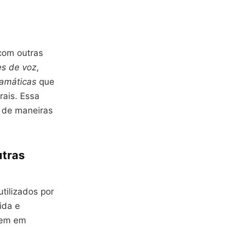
com outras
es de voz
,
amáticas
que
rais. Essa
e de maneiras
utras
tilizados por
ida e
mem em