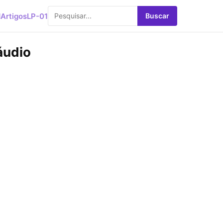
d
Artigos
LP-01
Buscar
áudio