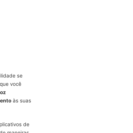
ilidade se
que você
voz
mento
às suas
licativos de
 de maneiras