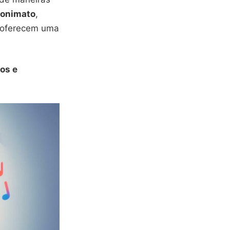
onimato
,
oferecem uma
vos e