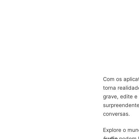
Com os aplica
torna realida
grave, edite 
surpreendent
conversas.
Explore o mu
áudio
podem l