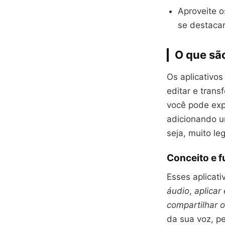
Aproveite 
se destacar
O que sã
Os aplicativo
editar e tran
você pode exp
adicionando 
seja, muito leg
Conceito e f
Esses aplicat
áudio
,
aplicar
compartilhar o
da sua voz, p