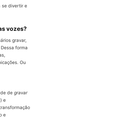
 se divertir e
as vozes?
rios gravar,
. Dessa forma
as,
nicações. Ou
dade de
gravar
) e
 transformação
o e