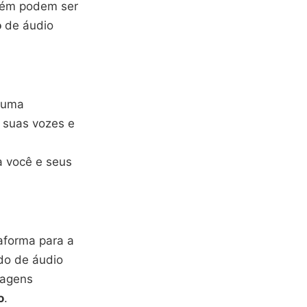
ém podem ser
o
de áudio
 uma
 suas vozes e
 você e seus
forma para a
údo de áudio
nagens
o
.