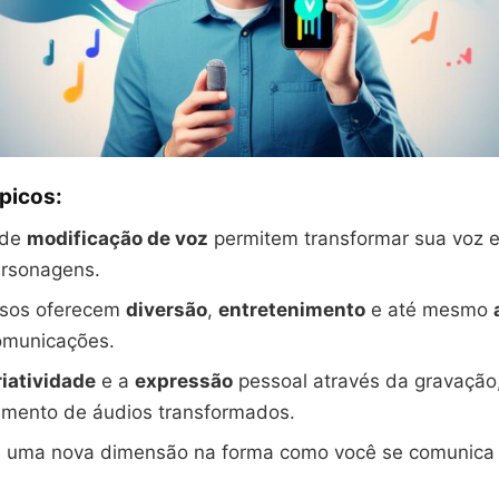
ópicos:
 de
modificação de voz
permitem transformar sua voz e
ersonagens.
rsos oferecem
diversão
,
entretenimento
e até mesmo
omunicações.
riatividade
e a
expressão
pessoal através da gravação
amento de áudios transformados.
e uma nova dimensão na forma como você se comunica 